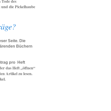
m Tode des
 und die Pickelhaube
räge?
ser Seite. Die
lärenden Büchern
itrag pro Heft
der das Heft „öffnen“
n Artikel zu lesen.
kel.