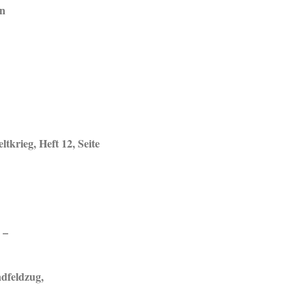
on
tkrieg, Heft 12, Seite
 –
ndfeldzug,