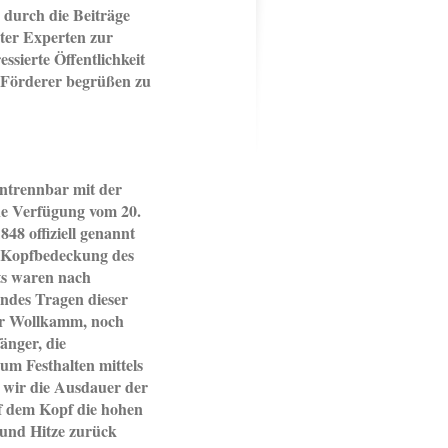
 durch die Beiträge
ter Experten zur
ssierte Öffentlichkeit
 Förderer begrüßen zu
untrennbar mit der
ne Verfügung vom 20.
48 offiziell genannt
Kopfbedeckung des
tts waren nach
rndes Tragen dieser
er Wollkamm, noch
änger, die
m Festhalten mittels
wir die Ausdauer der
f dem Kopf die hohen
 und Hitze zurück