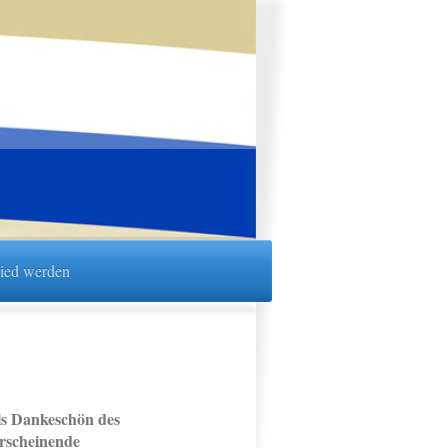
lied werden
ls Dankeschön des
erscheinende