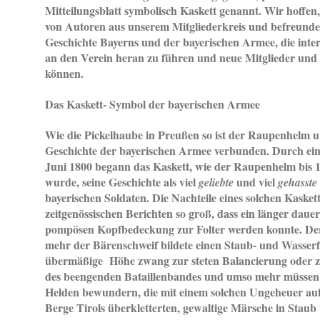
Mitteilungsblatt symbolisch Kaskett genannt. Wir hoffen,
von Autoren aus unserem Mitgliederkreis und befreunde
Geschichte Bayerns und der bayerischen Armee, die intere
an den Verein heran zu führen und neue Mitglieder und
können.
Das Kaskett- Symbol der bayerischen Armee
Wie die Pickelhaube in Preußen so ist der Raupenhelm 
Geschichte der bayerischen Armee verbunden. Durch ei
Juni 1800 begann das Kaskett, wie der Raupenhelm bis 18
wurde, seine Geschichte als viel
und viel
geliebte
gehasste
bayerischen Soldaten. Die Nachteile eines solchen Kaske
zeitgenössischen Berichten so groß, dass ein länger daue
pompösen Kopfbedeckung zur Folter werden konnte. D
mehr der Bärenschweif bildete einen Staub- und Wasserf
übermäßige Höhe zwang zur steten Balancierung oder zu
des beengenden Bataillenbandes und umso mehr müssen 
Helden bewundern, die mit einem solchen Ungeheuer au
Berge Tirols überkletterten, gewaltige Märsche in Staub